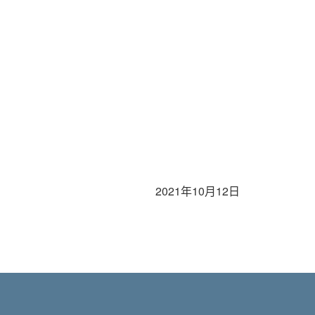
2021年10月12日