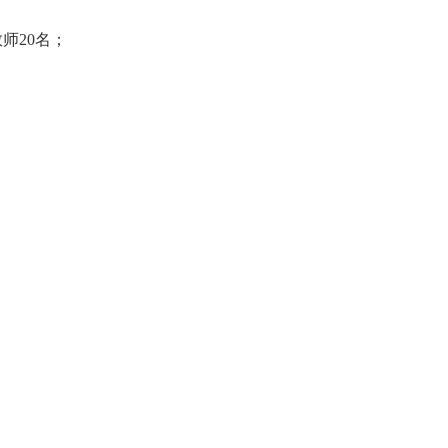
师20名；