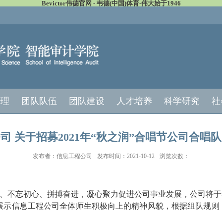
Bevictor伟德官网 - 韦德(中国)体育-伟大始于1946
治理
团队队伍
团队建设
人才培养
科学研究
社
司 关于招募2021年“秋之润”合唱节公司合唱
发布者：信息工程公司
发布时间：2021-10-12
浏览次数：
念、不忘初心、拼搏奋进，凝心聚力促进公司事业发展，公司将于本
展示信息工程公司全体师生积极向上的精神风貌，根据组队规则，